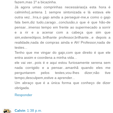
fazem,mas 1º a bicazinha.
Já agora umas comprinhas necessárias(a esta hora é
calminho),antena 1 sempre sintonizada e lá estava ele
outra vez...Irra,o gajo amda a perseguir-me,e como o gajo
fala bem,diz tudo,carago...conclusão,o que é que hão-de
pensar...imenso tempo em frente ao supermecado a sorrir
e a rir e a acenar com a cabeça que sim que
sim,estereótipos..brilhante professor,brilhante...e depois a
realidade,nada de compras ainda e Ah! Professor,nada de
testes...
Tenho que me vingar do gajo,com que direito é que ele
entra assim e coordena a minha vida...
ele vai ver...pois é e aqui estou furiosamente serena sem
nada corrigido e a pensar...amanhã quando eles me
perguntarem pelos testes,vou-lhes dizer;não tive
tempo,desculpem,estive a aprender...
Um abraço que é a única forma que conheço de dizer
obrigada.
Responder
Calvin
1:38 p.m.