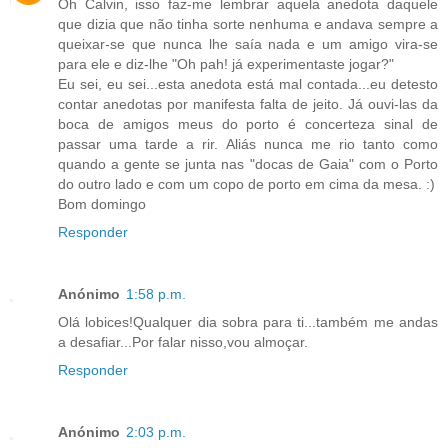
Oh Calvin, isso faz-me lembrar aquela anedota daquele
que dizia que não tinha sorte nenhuma e andava sempre a
queixar-se que nunca lhe saía nada e um amigo vira-se
para ele e diz-lhe "Oh pah! já experimentaste jogar?"
Eu sei, eu sei...esta anedota está mal contada...eu detesto
contar anedotas por manifesta falta de jeito. Já ouvi-las da
boca de amigos meus do porto é concerteza sinal de
passar uma tarde a rir. Aliás nunca me rio tanto como
quando a gente se junta nas "docas de Gaia" com o Porto
do outro lado e com um copo de porto em cima da mesa. :)
Bom domingo
Responder
Anónimo
1:58 p.m.
Olá lobices!Qualquer dia sobra para ti...também me andas
a desafiar...Por falar nisso,vou almoçar.
Responder
Anónimo
2:03 p.m.