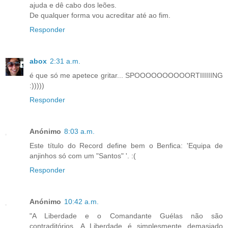
ajuda e dê cabo dos leões.
De qualquer forma vou acreditar até ao fim.
Responder
abox
2:31 a.m.
é que só me apetece gritar... SPOOOOOOOOOORTIIIIIING
:)))))
Responder
Anónimo
8:03 a.m.
Este título do Record define bem o Benfica: 'Equipa de
anjinhos só com um "Santos" '. :(
Responder
Anónimo
10:42 a.m.
"A Liberdade e o Comandante Guélas não são
contraditórios. A Liberdade é simplesmente demasiado