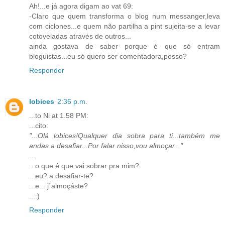
Ah!...e já agora digam ao vat 69:
-Claro que quem transforma o blog num messanger,leva
com ciclones...e quem não partilha a pint sujeita-se a levar
cotoveladas através de outros...
ainda gostava de saber porque é que só entram
bloguistas...eu só quero ser comentadora,posso?
Responder
lobices
2:36 p.m.
...to Ni at 1.58 PM:
...cito:
"...Olá lobices!Qualquer dia sobra para ti...também me
andas a desafiar...Por falar nisso,vou almoçar..."
...
...o que é que vai sobrar pra mim?
...eu? a desafiar-te?
...e... j´almoçáste?
...:)
Responder