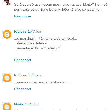
Será que
só
acontecem mesmo por acaso, Maite? Nem
só
por acaso se ganha o Euro-Milhões: é preciso jogar. :o)
Responder
lobices
1:47 p.m.
...é maralhal!... Tá na hora do almoço!...
...deixem lá o futebol
...amanhã é dia de "trabalho"
...
Responder
lobices
1:47 p.m.
...quésse dizer: eu cá, já almocei!...
Responder
Maite
1:54 p.m.