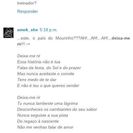
treinador?
Responder
amok_she
5:18 p.m.
...este, o país do Mourinho???AH!...AH!...AH!...
deixa-me
rir
!!!:->
Deixa-me rir
Essa história não é tua
Falas da festa, do Sol e do prazer
Mas nunca aceitaste o convite
Tens medo de te dar
E não é teu o que queres vender
Deixa-me rir
Tu nunca lambeste uma lágrima
Desconheces os cambiantes do seu sabor
Nunca seguiste a sua pista
Do regaço à nascente
Não me venhas falar de amor