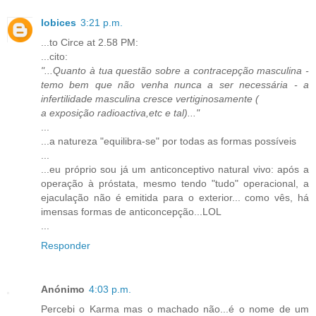
lobices
3:21 p.m.
...to Circe at 2.58 PM:
...cito:
"...Quanto à tua questão sobre a contracepção masculina -
temo bem que não venha nunca a ser necessária - a
infertilidade masculina cresce vertiginosamente (
a exposição radioactiva,etc e tal)..."
...
...a natureza "equilibra-se" por todas as formas possíveis
...
...eu próprio sou já um anticonceptivo natural vivo: após a
operação à próstata, mesmo tendo "tudo" operacional, a
ejaculação não é emitida para o exterior... como vês, há
imensas formas de anticoncepção...LOL
...
Responder
Anónimo
4:03 p.m.
Percebi o Karma mas o machado não...é o nome de um