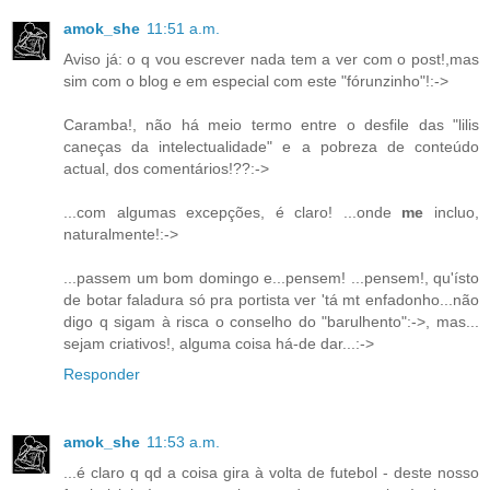
amok_she
11:51 a.m.
Aviso já: o q vou escrever nada tem a ver com o post!,mas
sim com o blog e em especial com este "fórunzinho"!:->
Caramba!, não há meio termo entre o desfile das "lilis
caneças da intelectualidade" e a pobreza de conteúdo
actual, dos comentários!??:->
...com algumas excepções, é claro! ...onde
me
incluo,
naturalmente!:->
...passem um bom domingo e...pensem! ...pensem!, qu'ísto
de botar faladura só pra portista ver 'tá mt enfadonho...não
digo q sigam à risca o conselho do "barulhento":->, mas...
sejam criativos!, alguma coisa há-de dar...:->
Responder
amok_she
11:53 a.m.
...é claro q qd a coisa gira à volta de futebol - deste nosso