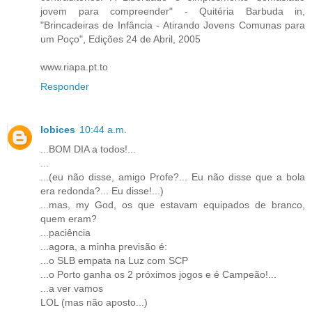
jovem para compreender" - Quitéria Barbuda in,
"Brincadeiras de Infância - Atirando Jovens Comunas para
um Poço", Edições 24 de Abril, 2005
www.riapa.pt.to
Responder
lobices
10:44 a.m.
...BOM DIA a todos!...
...
...(eu não disse, amigo Profe?... Eu não disse que a bola
era redonda?... Eu disse!...)
...mas, my God, os que estavam equipados de branco,
quem eram?
...paciência
...agora, a minha previsão é:
...o SLB empata na Luz com SCP
...o Porto ganha os 2 próximos jogos e é Campeão!...
...a ver vamos
LOL (mas não aposto...)