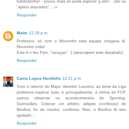
futebolzinho! - pouco mais se pode esperar q isto!... isto ou
"apitos dourados"...:->
Responder
Maite
12:18 p.m.
Professor, só com o Mourinho esta equipa chegava lá.
Mourinho volta!
Este é o teu País, "caraças". :) (desculpem este desabafo)
Responder
Canis Lupus Horribilis
12:21 p.m.
Com o retorno do Major Vanetim Loureiro, ao leme da Liga
podemos esperar tudo, e principalmente, a vitória do FCP,
vamos observar os acontecimentos do Sporting-
Guimarães. Colocar um árbitro, adepto (confesso) do
Benfica, foi de mestre, confesso. Mas, o Benfica tb tem
ajudado...
Responder