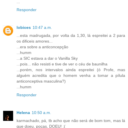
...
Responder
lobices
10:47 a.m.
...esta madrugada, por volta da 1,30, lá espreitei a 2 para
os dificeis amores...
...era sobre a anticoncepção
...humm
...a SIC estava a dar o Vanilla Sky
...pois... não resisti e tive de ver o céu de baunilha
...porém, nos intervalos ainda espreitei (ó Profe, mas
alguém acredita que o homem venha a tomar a pílula
anticonceptiva masculina?)
...humm
Responder
Helena
10:50 a.m.
karmachado, pá, tb acho que não será de bom tom, mas lá
que doeu, poças, DOEU! :(