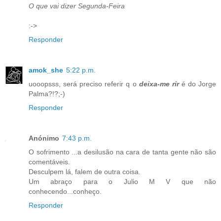
O que vai dizer Segunda-Feira
:->
Responder
amok_she
5:22 p.m.
uooopsss, será preciso referir q o
deixa-me rir
é do Jorge
Palma?!?;-)
Responder
Anónimo
7:43 p.m.
O sofrimento ...a desilusão na cara de tanta gente não são
comentáveis.
Desculpem lá, falem de outra coisa.
Um abraço para o Julio M V que não
conhecendo...conheço.
Responder