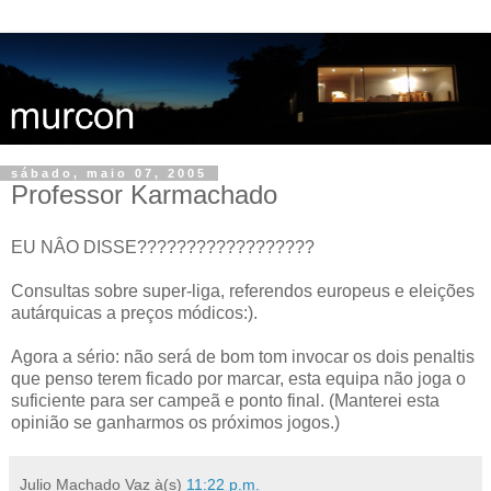
sábado, maio 07, 2005
Professor Karmachado
EU NÂO DISSE??????????????????
Consultas sobre super-liga, referendos europeus e eleições
autárquicas a preços módicos:).
Agora a sério: não será de bom tom invocar os dois penaltis
que penso terem ficado por marcar, esta equipa não joga o
suficiente para ser campeã e ponto final. (Manterei esta
opinião se ganharmos os próximos jogos.)
Julio Machado Vaz
à(s)
11:22 p.m.