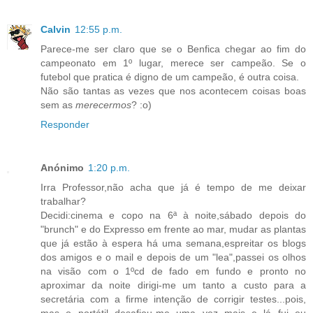
Calvin
12:55 p.m.
Parece-me ser claro que se o Benfica chegar ao fim do
campeonato em 1º lugar, merece ser campeão. Se o
futebol que pratica é digno de um campeão, é outra coisa.
Não são tantas as vezes que nos acontecem coisas boas
sem as
merecermos
? :o)
Responder
Anónimo
1:20 p.m.
Irra Professor,não acha que já é tempo de me deixar
trabalhar?
Decidi:cinema e copo na 6ª à noite,sábado depois do
"brunch" e do Expresso em frente ao mar, mudar as plantas
que já estão à espera há uma semana,espreitar os blogs
dos amigos e o mail e depois de um "lea",passei os olhos
na visão com o 1ºcd de fado em fundo e pronto no
aproximar da noite dirigi-me um tanto a custo para a
secretária com a firme intenção de corrigir testes...pois,
mas o portátil desafiou-me uma vez mais e lá fui eu