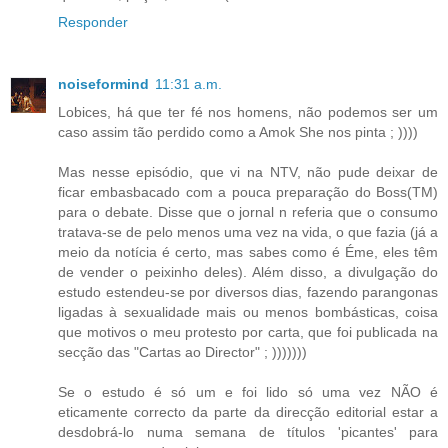
Responder
noiseformind
11:31 a.m.
Lobices, há que ter fé nos homens, não podemos ser um
caso assim tão perdido como a Amok She nos pinta ; ))))
Mas nesse episódio, que vi na NTV, não pude deixar de
ficar embasbacado com a pouca preparação do Boss(TM)
para o debate. Disse que o jornal n referia que o consumo
tratava-se de pelo menos uma vez na vida, o que fazia (já a
meio da notícia é certo, mas sabes como é Éme, eles têm
de vender o peixinho deles). Além disso, a divulgação do
estudo estendeu-se por diversos dias, fazendo parangonas
ligadas à sexualidade mais ou menos bombásticas, coisa
que motivos o meu protesto por carta, que foi publicada na
secção das "Cartas ao Director" ; )))))))
Se o estudo é só um e foi lido só uma vez NÃO é
eticamente correcto da parte da direcção editorial estar a
desdobrá-lo numa semana de títulos 'picantes' para