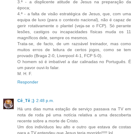
3.ª - a displicente atitude de Jesus na preparação da
época;
4.ª - a falta de visão estratégica de Jesus, que, com uma
equipa de luxo (para o contexto nacional), não é capaz de
gerir rotativamente o plantel (veja-se o FCP). Só perante
lesões, castigos ou incapacidades físicas muda os 11
magníficos dele, sempre os mesmos.
Trata-se, de facto, de um razoável treinador, mas como
muitos erros de leitura de certos jogos, como se tem
provado (Braga 2-0, Liverpool 4-1, FCP 5-0).
O homem só é imbatível a dar calinadas no Português. É
um pavor ouvi-lo falar.
M. H. F.
Responder
Cê_Tê ;)
2:48 p.m.
Há uns dias numa estação de serviço passava na TV em
nota de roda pé uma notícia relativa a uma descoberta
recente sobre a morte de Cristo.
Um dos indivíduos leu alto e outro que estava de costas
para a TV entendeu que Jesus teria morrido!!!!! lol