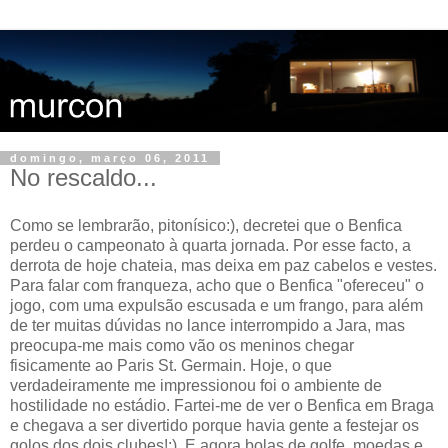
domingo, março 06, 2011
No rescaldo...
Como se lembrarão, pitonísico:), decretei que o Benfica
perdeu o campeonato à quarta jornada. Por esse facto, a
derrota de hoje chateia, mas deixa em paz cabelos e vestes.
Para falar com franqueza, acho que o Benfica "ofereceu" o
jogo, com uma expulsão escusada e um frango, para além
de ter muitas dúvidas no lance interrompido a Jara, mas
preocupa-me mais como vão os meninos chegar
fisicamente ao Paris St. Germain. Hoje, o que
verdadeiramente me impressionou foi o ambiente de
hostilidade no estádio. Fartei-me de ver o Benfica em Braga
e chegava a ser divertido porque havia gente a festejar os
golos dos dois clubes!:). E agora bolas de golfe, moedas e