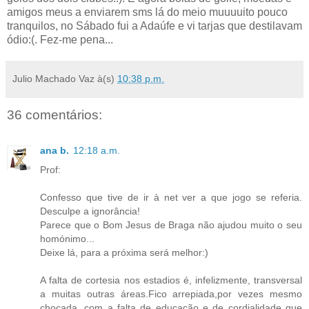
amigos meus a enviarem sms lá do meio muuuuito pouco
tranquilos, no Sábado fui a Adaúfe e vi tarjas que destilavam
ódio:(. Fez-me pena...
Julio Machado Vaz
à(s)
10:38 p.m.
36 comentários:
ana b.
12:18 a.m.
Prof:
Confesso que tive de ir à net ver a que jogo se referia.
Desculpe a ignorância!
Parece que o Bom Jesus de Braga não ajudou muito o seu
homónimo...
Deixe lá, para a próxima será melhor:)
A falta de cortesia nos estadios é, infelizmente, transversal
a muitas outras áreas.Fico arrepiada,por vezes mesmo
chocada, com a falta de educação e de cordialidade que