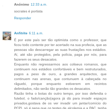
Anónimo
12:33 a.m.
socrates é portista
Responder
Anfitrite
6:11 a.m.
É por este país ser tão optimista como o professor, que
ficou todo contente por ter acertado na sua profecia, que as
pessoas vão descarregar as suas frustações nos estádios.
Aí, até são protegidos, pela polícia, paga por nós, para
fazerem os seus desacatos.
Enquanto não regressarmos aos coliseus romanos, que
continuem nos estádios confortáveis e bem restruturados,
pagos a peso de ouro, a grandes arquitectos, que
continuem nas arenas, que contunuem à cabeçada no
râguebi, porque enquanto estiverem em recintos
delimitados, não serão tão grandes os desacatos.
Razão tinha o botas do outro tempo, por isso defendia o
futebol, o fado/canção(agora já dá para invadir espaços
privados,gostava de os ver invadir um jantar/comício do
PCP}, só é pena que os testes de alcolemia e a PAC, tenha