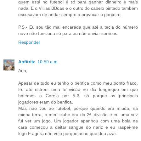
quem está no futebol é só para ganhar dinheiro e mais
nada. E o Villlas BBoas e o outro do cabelo pintado também
escusavam de andar sempre a provocar o parceiro.
P.S.- Eu sou tão mal encarada que até a tecla do número
nove não funciona só para eu não enviar sorrisos.
Responder
Anfitrite
10:59 a.m.
Ana,
Apesar de tudo eu tenho o benfica como meu ponto fraco.
Eu até estreei uma televisão no dia longínquo em que
batemos a Coreia por 5-3, só porque os principais
jogadores eram do benfica.
Mas não vou ao futebol, porque quando era miúda, na
minha terra, o meu clube era da 2ª. divisão e eu uma vez
fui ver um jogo. Um jogador apanhou com uma bola na
cara começou a deitar sangue do nariz e eu raspei-me
logo.E agora não vejo porque acho que dou azar.