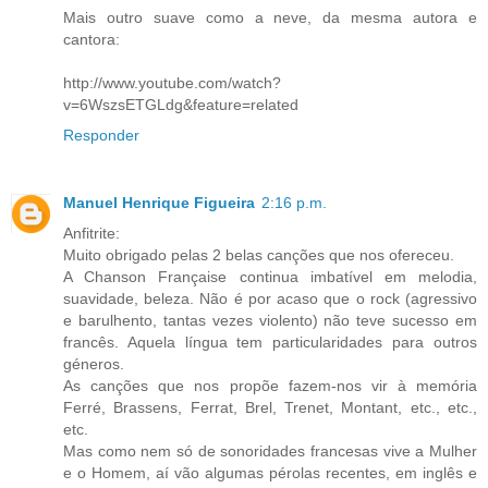
Mais outro suave como a neve, da mesma autora e
cantora:
http://www.youtube.com/watch?
v=6WszsETGLdg&feature=related
Responder
Manuel Henrique Figueira
2:16 p.m.
Anfitrite:
Muito obrigado pelas 2 belas canções que nos ofereceu.
A Chanson Française continua imbatível em melodia,
suavidade, beleza. Não é por acaso que o rock (agressivo
e barulhento, tantas vezes violento) não teve sucesso em
francês. Aquela língua tem particularidades para outros
géneros.
As canções que nos propõe fazem-nos vir à memória
Ferré, Brassens, Ferrat, Brel, Trenet, Montant, etc., etc.,
etc.
Mas como nem só de sonoridades francesas vive a Mulher
e o Homem, aí vão algumas pérolas recentes, em inglês e