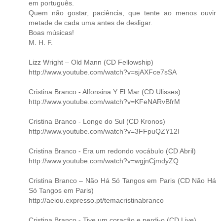
em português.
Quem não gostar, paciência, que tente ao menos ouvir
metade de cada uma antes de desligar.
Boas músicas!
M. H. F.
Lizz Wright – Old Mann (CD Fellowship)
http://www.youtube.com/watch?v=sjAXFce7sSA
Cristina Branco - Alfonsina Y El Mar (CD Ulisses)
http://www.youtube.com/watch?v=KFeNARvBfrM
Cristina Branco - Longe do Sul (CD Kronos)
http://www.youtube.com/watch?v=3FFpuQZY12I
Cristina Branco - Era um redondo vocábulo (CD Abril)
http://www.youtube.com/watch?v=wgjnCjmdyZQ
Cristina Branco – Não Há Só Tangos em Paris (CD Não Há
Só Tangos em Paris)
http://aeiou.expresso.pt/temacristinabranco
Cristina Branco - Tive um coração e perdi-o (CD Live)