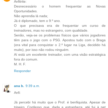
Anfitrite:
Desnecessário o homem frequentar as Novas
Oportunidades.
Não aprendia lá nada;
Já é diplomado, tem o 9.º ano.
O que precisava era de frequentar um curso de
treinadores, mas no estrangeiro, com qualidade.
Senão, veja-se os problemas físicos que vários jogadores
têm para o jogo com o PSG. Apostou tudo com o Braga
(era vital para conquistar o 2.º lugar na Liga, decidido há
muito), por isso não rodou ninguém.
Aí está um excelente treinador, com uma visão estratégica
fora do comum.
M. H. F.
Responder
ana b.
9:39 a.m.
Anfi:
Já percebi há muito que o Prof. é benfiquista. Apesar de
tripeiro. Confesso que, dada a estranheza, até fui à net