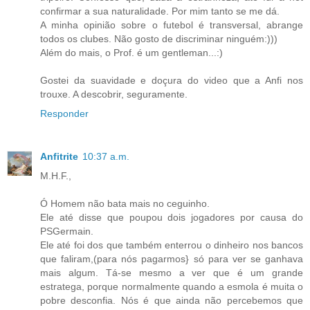
confirmar a sua naturalidade. Por mim tanto se me dá.
A minha opinião sobre o futebol é transversal, abrange
todos os clubes. Não gosto de discriminar ninguém:)))
Além do mais, o Prof. é um gentleman...:)
Gostei da suavidade e doçura do video que a Anfi nos
trouxe. A descobrir, seguramente.
Responder
Anfitrite
10:37 a.m.
M.H.F.,
Ó Homem não bata mais no ceguinho.
Ele até disse que poupou dois jogadores por causa do
PSGermain.
Ele até foi dos que também enterrou o dinheiro nos bancos
que faliram,(para nós pagarmos} só para ver se ganhava
mais algum. Tá-se mesmo a ver que é um grande
estratega, porque normalmente quando a esmola é muita o
pobre desconfia. Nós é que ainda não percebemos que