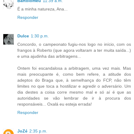
Bartolomeu
11:39 a.m.
É a minha natureza, Ana...
Responder
Dulce
1:30 p.m.
Concordo, o campeonato fugiu-nos logo no início, com os
frangos à Roberto (que agora voltaram a ter muita saída...)
e uma ajudinha das arbitragens...
Ontem foi escandalosa a arbitragem, uma vez mais. Mas
mais preocupante é, como bem refere, a atitude dos
adeptos do Braga que, à semelhança do FCP, não têm
limites no que toca a hostilizar e agredir o adversário. Um
dia destes a coisa corre mesmo mal e só aí é que as
autoridades se vão lembrar de ir à procura dos
responsáveis... Oxalá eu esteja errada!
Responder
JoZé
2:35 p.m.