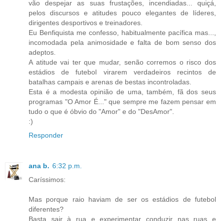
vão despejar as suas frustações, incendiadas... quiçá,
pelos discursos e atitudes pouco elegantes de líderes,
dirigentes desportivos e treinadores.
Eu Benfiquista me confesso, habitualmente pacífica mas...,
incomodada pela animosidade e falta de bom senso dos
adeptos.
A atitude vai ter que mudar, senão corremos o risco dos
estádios de futebol virarem verdadeiros recintos de
batalhas campais e arenas de bestas incontroladas.
Esta é a modesta opinião de uma, também, fã dos seus
programas "O Amor É..." que sempre me fazem pensar em
tudo o que é óbvio do "Amor" e do "DesAmor".
:)
Responder
ana b.
6:32 p.m.
Caríssimos:
Mas porque raio haviam de ser os estádios de futebol
diferentes?
Basta sair à rua e experimentar conduzir nas ruas e