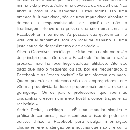
minha vida privada. Acho uma devassa da vida alheia. Não
ando à procura de namorada. Estes fóruns são uma
ameaça à Humanidade, são de uma impunidade absoluta e
defendo a responsabilidade de opinião e não a
libertinagem. Houve uma pessoa que criou uma conta no
Facebook em meu nome! As pessoas que querem ter ma
vida virtual tenham-na fora do local de trabalho. É uma
justa causa de despedimento e de divórcio.»
Alberto Gonçalves, sociólogo ─ «Não tenho nenhuma razão
de princípio para não usar o Facebook. Tenho uma razão
prosaica: não lhe reconheço qualquer utilidade. Dito isto,
dado que não o frequento ou sou por ele frequentado, o
Facebook e as “redes sociais” não me afectam em nada.
Quem poderá ser afectado são os empregadores, que
vêem a produtividade descer proporcionalmente ao uso da
geringonça. Ou os pais e professores, que vêem as
criancinhas crescer num meio hostil à concentração e ao
raciocínio.»
André Freire, sociólogo ─ «É uma maneira simples e
prática de comunicar, mas reconheço o risco de poder ser
aditivo. Utilizo o Facebook para divulgar informação,
chamarem-me a atenção para notícias que não vi e como