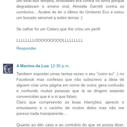
um sinal dos tempos, Aristóteles era contra os livros porque
degradavam o ensino oral, Almeida Garrett contra os
comboios... Acabei de ler o último do Umberto Eco e estou
um bocado sensível a estes temas :)
Se calhar foi um Cataro que lhe criou um perfil
LLLLLLLLOOOOOOOOOLLLLLLLLL
Responder
A Menina da Lua
12:35 p.m.
Tambem espreitei umas tantas vezes o seu "outro eu" :) no
Facebook mas confesso que não subscrevo a ideia de
alguem criar uma página em nome de outra; gera confusão
e confunde muitas pessoas que lá se dirigem estando
convencidas que é a si que falam.
Claro que compreendo as boas intenções, aprecio o
entusiasmo e o carinho de muitos deles mas não me
parece nada transparente...
Quanto ao dito caso e ao contrário do que se possa dizer,