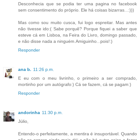
Desconhecia que se podia ter uma pagina no facebook
sem consentimento do próprio. Ele há coisas bizarras...:)))
Mas como sou muito cusca, fui logo espreitar. Mas antes
não tivesse ido:( Sabe porquê? Porque fiquei a saber que
esteve cá em Lisboa, na Feira do Livro, domingo passado,
e não disse nada a ninguém.Amiguinho...pois!:)
Responder
ana b.
11:26 p.m.
E eu com o meu livrinho, o primeiro a ser comprado,
mortinho por um autógrafo:) Cá se fazem, cá se pagam:)
Responder
andorinha
11:30 p.m.
Júlio,
Entendo-o perfeitamente, a mentira é insuportável. Quando
não se espera ainda mais dói e não há outra coisa a fazer