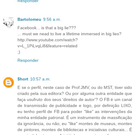
Responder
Bartolomeu
9:56 a.m.
Facebook... is that a big lie???
... must we nead to live a lifetime immersed in big lies?
http://www.youtube.com/watch?
v=L_1PiLvqLi8&feature=related
;)
Responder
$hort
10:57 a.m.
E se o perfil, neste caso de Prof.JMV, ou do MST, tiver sido
criado pela sua editora? Ou por alguma outra entidade que
faça usufruto dos seus 'direitos de autor'? O FB é um canal
de transmissão de publicidade e logo, por definição LIXO,
eu tenho perfil de FB para poder "like" as intervenções da
minha entidade patronal. É um instrumento de massificação
da ignorância, ou não, eu "like" montes de museus, montes
de pintores, montes de bibliotecas e iniciativas culturais... É