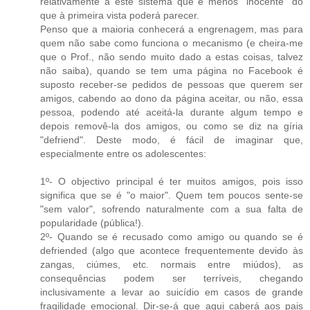
relativamente a este sistema que é menos "inocente" do
que à primeira vista poderá parecer.
Penso que a maioria conhecerá a engrenagem, mas para
quem não sabe como funciona o mecanismo (e cheira-me
que o Prof., não sendo muito dado a estas coisas, talvez
não saiba), quando se tem uma página no Facebook é
suposto receber-se pedidos de pessoas que querem ser
amigos, cabendo ao dono da página aceitar, ou não, essa
pessoa, podendo até aceitá-la durante algum tempo e
depois removê-la dos amigos, ou como se diz na gíria
"defriend". Deste modo, é fácil de imaginar que,
especialmente entre os adolescentes:
1º- O objectivo principal é ter muitos amigos, pois isso
significa que se é "o maior". Quem tem poucos sente-se
"sem valor", sofrendo naturalmente com a sua falta de
popularidade (pública!).
2º- Quando se é recusado como amigo ou quando se é
defriended (algo que acontece frequentemente devido às
zangas, ciúmes, etc. normais entre miúdos), as
consequências podem ser terríveis, chegando
inclusivamente a levar ao suicídio em casos de grande
fragilidade emocional. Dir-se-á que aqui caberá aos pais