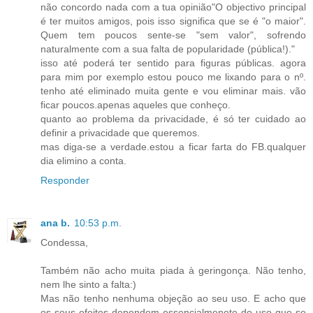
não concordo nada com a tua opinião"O objectivo principal
é ter muitos amigos, pois isso significa que se é "o maior".
Quem tem poucos sente-se "sem valor", sofrendo
naturalmente com a sua falta de popularidade (pública!)."
isso até poderá ter sentido para figuras públicas. agora
para mim por exemplo estou pouco me lixando para o nº.
tenho até eliminado muita gente e vou eliminar mais. vão
ficar poucos.apenas aqueles que conheço.
quanto ao problema da privacidade, é só ter cuidado ao
definir a privacidade que queremos.
mas diga-se a verdade.estou a ficar farta do FB.qualquer
dia elimino a conta.
Responder
ana b.
10:53 p.m.
Condessa,
Também não acho muita piada à geringonça. Não tenho,
nem lhe sinto a falta:)
Mas não tenho nenhuma objeção ao seu uso. E acho que
os seus efeitos dependem essencialmenete do uso que se