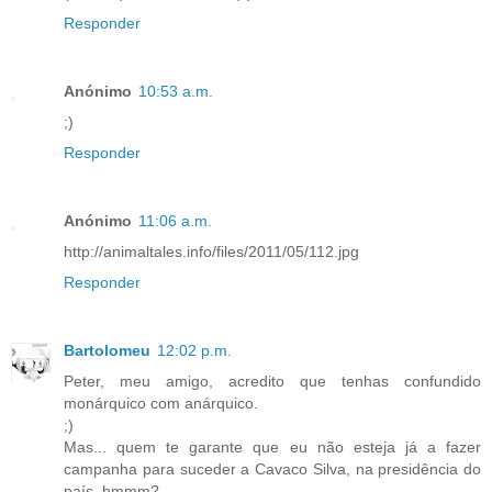
Responder
Anónimo
10:53 a.m.
;)
Responder
Anónimo
11:06 a.m.
http://animaltales.info/files/2011/05/112.jpg
Responder
Bartolomeu
12:02 p.m.
Peter, meu amigo, acredito que tenhas confundido
monárquico com anárquico.
;)
Mas... quem te garante que eu não esteja já a fazer
campanha para suceder a Cavaco Silva, na presidência do
país, hmmm?