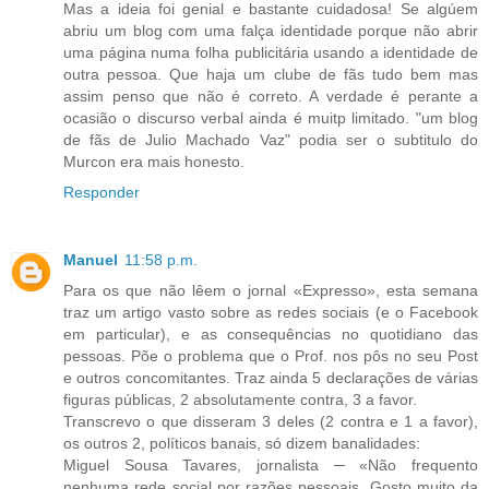
Mas a ideia foi genial e bastante cuidadosa! Se algúem
abriu um blog com uma falça identidade porque não abrir
uma página numa folha publicitária usando a identidade de
outra pessoa. Que haja um clube de fãs tudo bem mas
assim penso que não é correto. A verdade é perante a
ocasião o discurso verbal ainda é muitp limitado. "um blog
de fãs de Julio Machado Vaz" podia ser o subtitulo do
Murcon era mais honesto.
Responder
Manuel
11:58 p.m.
Para os que não lêem o jornal «Expresso», esta semana
traz um artigo vasto sobre as redes sociais (e o Facebook
em particular), e as consequências no quotidiano das
pessoas. Põe o problema que o Prof. nos pôs no seu Post
e outros concomitantes. Traz ainda 5 declarações de várias
figuras públicas, 2 absolutamente contra, 3 a favor.
Transcrevo o que disseram 3 deles (2 contra e 1 a favor),
os outros 2, políticos banais, só dizem banalidades:
Miguel Sousa Tavares, jornalista ─ «Não frequento
nenhuma rede social por razões pessoais. Gosto muito da