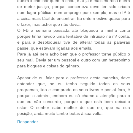
queira incriminar quem a criou, e aí já é mais moroso e terá
de meter justiça, porque concerteza deve ter sido criada
num lugar público, num emprego por exemplo, mas o IP é
a coisa mais fácil de encontrar. Eu ontem estive quase para
o fazer, mas achei que não devia.
O FB a semana passada até bloqueou a minha conta
porque tinha havido uma tentativa de intrusão na m/ conta,
e para a desbloquear tive de alterar todas as palavras
passe, que estavam ligadas aos emails.
Para já até nem acho bem que o professor torne público o
seu mail. Devia ter um pessoal e outro com um heterónimo
para blogues e coisas do género.
Apesar de eu falar para o professor desta maneira, deve
entender que, se eu tenho seguido todos os seus
programas, lido e comprado os seus livros e por aí fora, é
porque o admiro, embora eu só chame a atenção para o
que eu não concordo, porque o que está bem deixai-o
estar. O senhor sabe melhor do que eu, que na sua
posição, anda muito lambe-botas à sua volta.
Responder