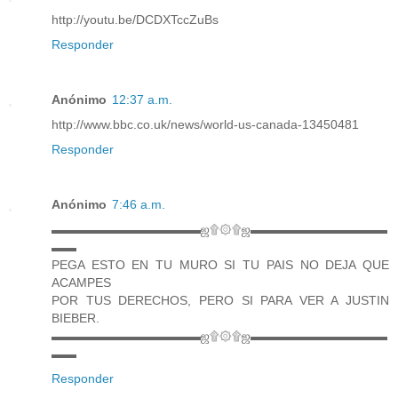
http://youtu.be/DCDXTccZuBs
Responder
Anónimo
12:37 a.m.
http://www.bbc.co.uk/news/world-us-canada-13450481
Responder
Anónimo
7:46 a.m.
▬▬▬▬▬▬▬▬▬▬▬▬ஜ۩۞۩ஜ▬▬▬▬▬▬▬▬▬▬▬
▬▬
PEGA ESTO EN TU MURO SI TU PAIS NO DEJA QUE
ACAMPES
POR TUS DERECHOS, PERO SI PARA VER A JUSTIN
BIEBER.
▬▬▬▬▬▬▬▬▬▬▬▬ஜ۩۞۩ஜ▬▬▬▬▬▬▬▬▬▬▬
▬▬
Responder