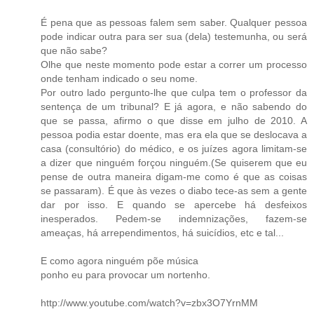
É pena que as pessoas falem sem saber. Qualquer pessoa
pode indicar outra para ser sua (dela) testemunha, ou será
que não sabe?
Olhe que neste momento pode estar a correr um processo
onde tenham indicado o seu nome.
Por outro lado pergunto-lhe que culpa tem o professor da
sentença de um tribunal? E já agora, e não sabendo do
que se passa, afirmo o que disse em julho de 2010. A
pessoa podia estar doente, mas era ela que se deslocava a
casa (consultório) do médico, e os juízes agora limitam-se
a dizer que ninguém forçou ninguém.(Se quiserem que eu
pense de outra maneira digam-me como é que as coisas
se passaram). É que às vezes o diabo tece-as sem a gente
dar por isso. E quando se apercebe há desfeixos
inesperados. Pedem-se indemnizações, fazem-se
ameaças, há arrependimentos, há suicídios, etc e tal...
E como agora ninguém põe música
ponho eu para provocar um nortenho.
http://www.youtube.com/watch?v=zbx3O7YrnMM