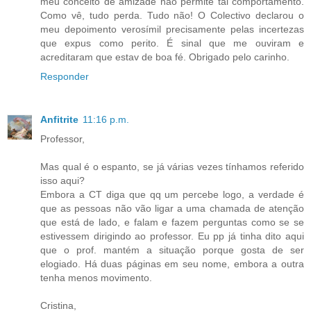
meu conceito de amizade não permite tal comportamento.
Como vê, tudo perda. Tudo não! O Colectivo declarou o
meu depoimento verosímil precisamente pelas incertezas
que expus como perito. É sinal que me ouviram e
acreditaram que estav de boa fé. Obrigado pelo carinho.
Responder
Anfitrite
11:16 p.m.
Professor,
Mas qual é o espanto, se já várias vezes tínhamos referido
isso aqui?
Embora a CT diga que qq um percebe logo, a verdade é
que as pessoas não vão ligar a uma chamada de atenção
que está de lado, e falam e fazem perguntas como se se
estivessem dirigindo ao professor. Eu pp já tinha dito aqui
que o prof. mantém a situação porque gosta de ser
elogiado. Há duas páginas em seu nome, embora a outra
tenha menos movimento.
Cristina,